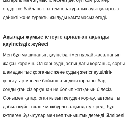
материалмен жұмыс істесеңіз де, бұл контроллер
өндіріске байланысты температуралық ауытқуларсыз
дәйекті және тұрақты жылуды қамтамасыз етеді.
Ақылды жұмыс істеуге арналған ақылды
қауіпсіздік жүйесі
Мен бұл машинаның қауіпсіздігімен қалай жасалғанын
жақсы көремін. Ол кернеудің астындағы қорғаныс, сорғы
шамадан тыс қорғаныс және судың жетіспеушілігін
қорғау, әр мәселе бойынша индикаторлары бар,
сондықтан сіз әрқашан не болып жатқанын білесіз.
Сонымен қатар, оған қызып кетуден қорғау, автоматты
дабыл жүйесі және мәжбүрлі салқындату кіреді, бұл
күтпеген бұзылулар мен көп тыныштық дегенді білдіреді.