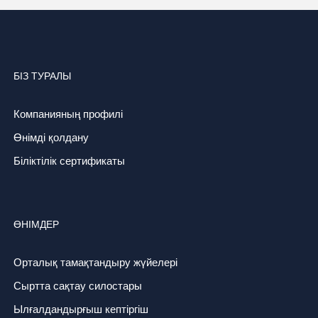
БІЗ ТУРАЛЫ
Компанияның профилі
Өнімді қолдану
Біліктілік сертификаты
ӨНІМДЕР
Орталық тамақтандыру жүйелері
Сыртта сақтау силостары
Ылғалдандырғыш кептіргіш