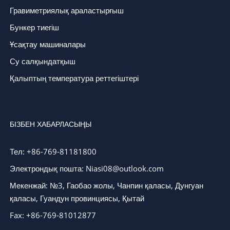
Гравиметриялық араластырғыш
Бункер тиегіш
Ұсақтау машиналары
Су салқындатқыш
Қалыптың температура реттегіштері
БІЗБЕН ХАБАРЛАСЫҢЫ
Тел: +86-769-81181800
Электрондық пошта: Niasi08@outlook.com
Мекенжай: №3, Гаобао жолы, Чанпин қаласы, Дунгуан
қаласы, Гуандун провинциясы, Қытай
Fax: +86-769-81012877