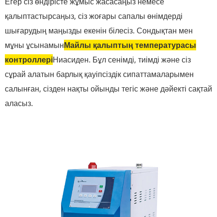
Егер сіз өндірісте жұмыс жасасаңыз немесе
қалыптастырсаңыз, сіз жоғары сапалы өнімдерді
шығарудың маңызды екенін білесіз. Сондықтан мен
мұны ұсынамын
Майлы қалыптың температурасы
контроллері
Ниасиден. Бұл сенімді, тиімді және сіз
сұрай алатын барлық қауіпсіздік сипаттамаларымен
салынған, сізден нақты ойынды тегіс және дәйекті сақтай
аласыз.