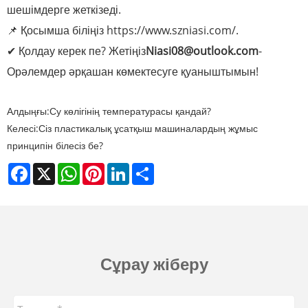
шешімдерге жеткізеді.
📌 Қосымша біліңіз https://www.szniasi.com/.
✔ Қолдау керек пе? Жетіңіз
Niasi08@outlook.com
-
Орәлемдер әрқашан көмектесуге қуаныштымын!
Алдыңғы:
Су көлігінің температурасы қандай?
Келесі:
Сіз пластикалық ұсатқыш машиналардың жұмыс
принципін білесіз бе?
Facebook
X
WhatsApp
Pinterest
LinkedIn
Share
Сұрау жіберу