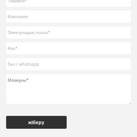
жіберу