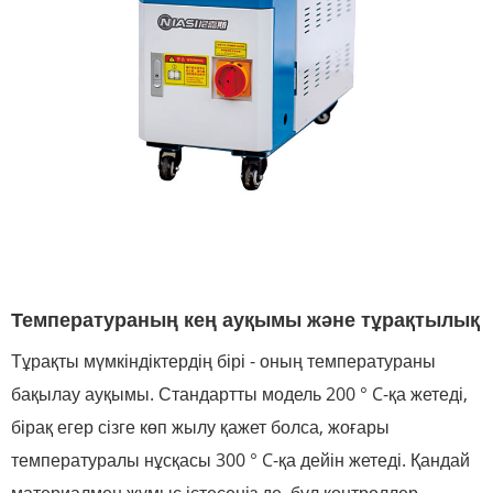
Температураның кең ауқымы және тұрақтылық
Тұрақты мүмкіндіктердің бірі - оның температураны
бақылау ауқымы. Стандартты модель 200 ° C-қа жетеді,
бірақ егер сізге көп жылу қажет болса, жоғары
температуралы нұсқасы 300 ° C-қа дейін жетеді. Қандай