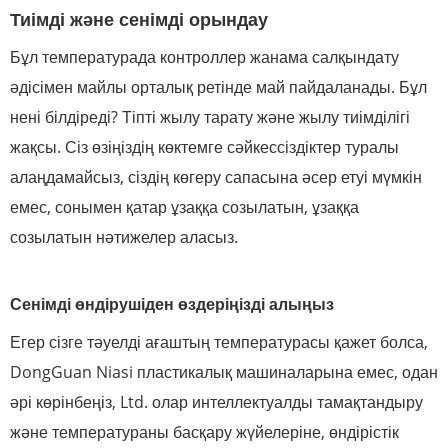
Тиімді және сенімді орындау
Бұл температурада контроллер жанама салқындату
әдісімен майлы орталық ретінде май пайдаланады. Бұл
нені білдіреді? Тіпті жылу тарату және жылу тиімділігі
жақсы. Сіз өзіңіздің көктемге сәйкессіздіктер туралы
алаңдамайсыз, сіздің көгеру сапасына әсер етуі мүмкін
емес, сонымен қатар ұзаққа созылатын, ұзаққа
созылатын нәтижелер аласыз.
Сенімді өндірушіден өздеріңізді алыңыз
Егер сізге тәуелді ағаштың температурасы қажет болса,
DongGuan Niasi пластикалық машиналарына емес, одан
әрі көрінбеңіз, Ltd. олар интеллектуалды тамақтандыру
және температураны басқару жүйелеріне, өндірістік