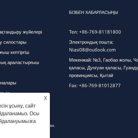
БІЗБЕН ХАБАРЛАСЫҢЫ
ақтандыру жүйелері
Тел: +86-769-81181800
у силостары
Электрондық пошта:
Niasi08@outlook.com
ыш кептіргіш
Мекенжай: №3, Гаобао жолы, Ч
лық араластырғыш
қаласы, Дунгуан қаласы, Гуанд
ш
провинциясы, Қытай
иналары
Fax: +86-769-81012877
тқыш
X
пература реттегіштері
сін ұсыну, сайт
айдаланамыз. Осы
айдалануымызға
Барлық құқықтар қорғалған.