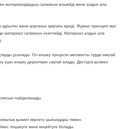
ымен материалдардың салмағын өлшейді және алдын ала
 құрылғы және қорғаныс қақпағы кіреді. Жұмыс принципі жүк
де материал салмағын есептейді. Материал алдын ала
і.
ықтарды ұсынады. Ол өлшеу процесін автоматты түрде аяқтай
у үшін өлшеу деректерін сақтай алады. Дәстүрлі қолмен
огиясын пайдаланады.
ехникалық қызмет көрсету шығындары төмен.
әйкес теңшеуге және кеңейтуге болады.