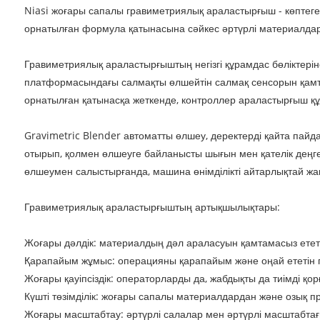
Niasi жоғары сапалы гравиметриялық араластырғыш - көптег
орнатылған формула қатынасына сәйкес әртүрлі материалда
Гравиметриялық араластырғыштың негізгі құрамдас бөліктерін
платформасындағы салмақты өлшейтін салмақ сенсорын қамти
орнатылған қатынасқа жеткенде, контроллер араластырғыш құ
Gravimetric Blender автоматты өлшеу, деректерді қайта пайд
отырып, қолмен өлшеуге байланысты шығын мен қателік деңгей
өлшеумен салыстырғанда, машина өнімділікті айтарлықтай жақ
Гравиметриялық араластырғыштың артықшылықтары:
Жоғары дәлдік: материалдың дәл араласуын қамтамасыз етет
Қарапайым жұмыс: операцияны қарапайым және оңай ететін 
Жоғары қауіпсіздік: операторларды да, жабдықты да тиімді қо
Күшті төзімділік: жоғары сапалы материалдардан және озық п
Жоғары масштабтау: әртүрлі салалар мен әртүрлі масштабтағы