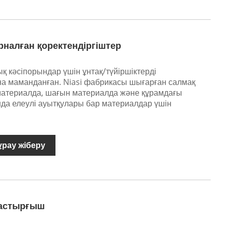
рналған қоректендіргіштер
лық кәсіпорындар үшін ұнтақ/түйіршіктерді
а маманданған. Niasi фабрикасы шығарған салмақ
і материалда, шағын материалда және құрамдағы
а елеулі ауытқулары бар материалдар үшін
ұрау жіберу
ластырғыш