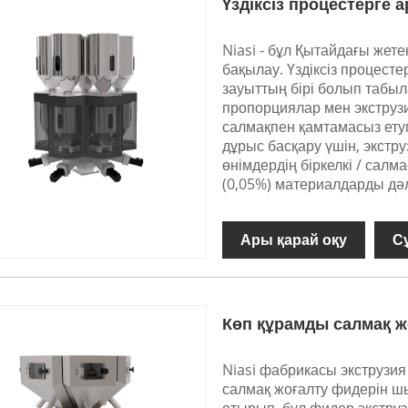
Үздіксіз процестерге
Niasi - бұл Қытайдағы жет
бақылау. Үздіксіз процест
зауыттың бірі болып табыл
пропорциялар мен экструз
салмақпен қамтамасыз етуге 
дұрыс басқару үшін, экстр
өнімдердің біркелкі / салм
(0,05%) материалдарды дә
Ары қарай оқу
С
Көп құрамды салмақ 
Niasi фабрикасы экструзи
салмақ жоғалту фидерін шы