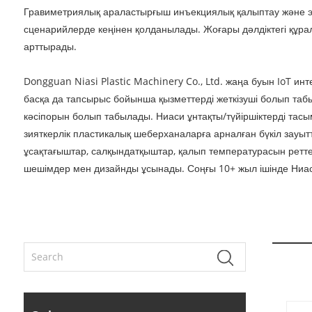
Гравиметриялық араластырғыш инъекциялық қалыптау және экс
сценарийлерде кеңінен қолданылады. Жоғары дәлдіктегі құра
арттырады.
Dongguan Niasi Plastic Machinery Co., Ltd. жаңа буын IoT и
басқа да тапсырыс бойынша қызметтерді жеткізуші болып табы
кәсіпорын болып табылады. Ниаси ұнтақты/түйіршіктерді тас
зияткерлік пластикалық шеберханаларға арналған бүкіл зауы
ұсақтағыштар, салқындатқыштар, қалып температурасын ретт
шешімдер мен дизайнды ұсынады. Соңғы 10+ жыл ішінде Ниас