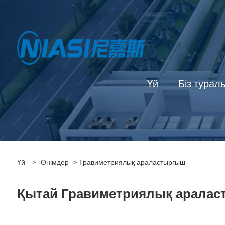
Үй
Біз турал
Үй
>
Өнімдер
> Гравиметриялық араластырғыш
Қытай Гравиметриялық араласт