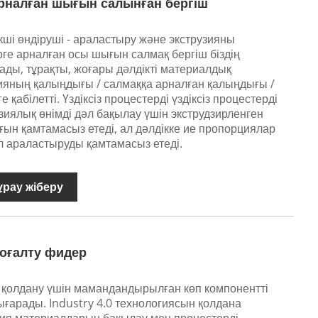
 арналған шығын салынған бергіш
екші өндіруші - араластыру және экструзияны
ерге арналған осы шығын салмақ бергіш біздің
ады, тұрақты, жоғары дәлдікті материалдық
ияның қалыңдығы / салмаққа арналған қалыңдығы /
қабілетті. Үздіксіз процестерді үздіксіз процестерді
узиялық өнімді дәл бақылау үшін экструдзирленген
ағын қамтамасыз етеді, ал дәлдікке ие пропорциялар
л араластыруды қамтамасыз етеді.
ұрау жіберу
жоғалту фидер
я қолдану үшін мамандандырылған көп компонентті
ғарады. Industry 4.0 технологиясын қолдана