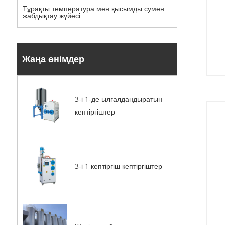
Тұрақты температура мен қысымды сумен
жабдықтау жүйесі
Жаңа өнімдер
3-і 1-де ылғалдандыратын
кептіргіштер
3-і 1 кептіргіш кептіргіштер