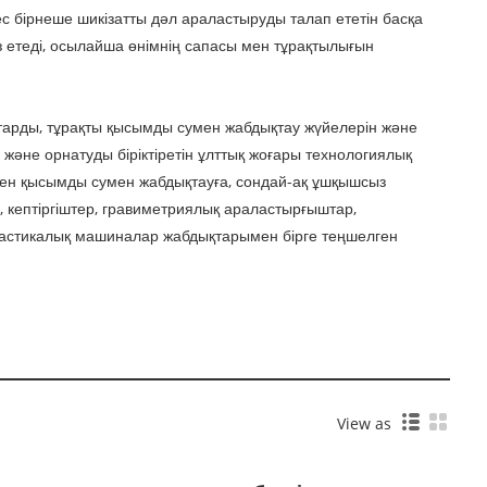
с бірнеше шикізатты дәл араластыруды талап ететін басқа
 етеді, осылайша өнімнің сапасы мен тұрақтылығын
старды, тұрақты қысымды сумен жабдықтау жүйелерін және
және орнатуды біріктіретін ұлттық жоғары технологиялық
 мен қысымды сумен жабдықтауға, сондай-ақ ұшқышсыз
 кептіргіштер, гравиметриялық араластырғыштар,
ластикалық машиналар жабдықтарымен бірге теңшелген
View as