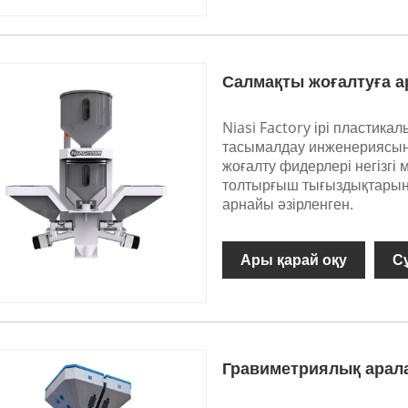
Салмақты жоғалтуға а
Niasi Factory ірі пластика
тасымалдау инженериясын
жоғалту фидерлері негізг
толтырғыш тығыздықтарынд
арнайы әзірленген.
Ары қарай оқу
С
Гравиметриялық ара