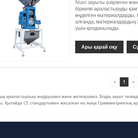
Niasi зауыты әзірлеген жә
біркелкі араластыруды қам
өңделген материалдарды, 
алғанда, материалдардың 
үшін қолданылады.
Ары қарай оқу
С
<
1
>
араластырғыш өндірушіміз және жеткізушіміз. Біздің зауыт төзімділік
. Қытайда CE стандартымен жасалған ең жаңа Гравиметриялық ара