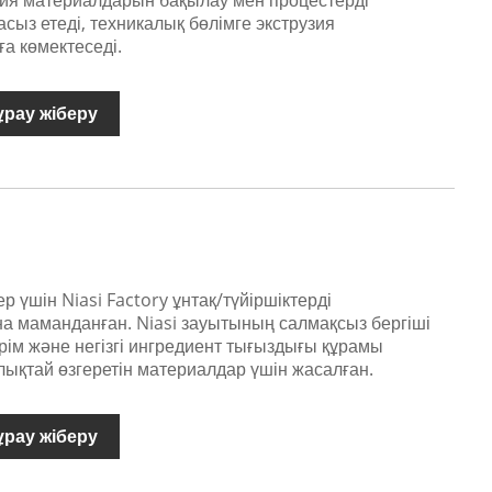
зия материалдарын бақылау мен процестерді
сыз етеді, техникалық бөлімге экструзия
ға көмектеседі.
ұрау жіберу
ер үшін Niasi Factory ұнтақ/түйіршіктерді
 маманданған. Niasi зауытының салмақсыз бергіші
ірім және негізгі ингредиент тығыздығы құрамы
лықтай өзгеретін материалдар үшін жасалған.
ұрау жіберу