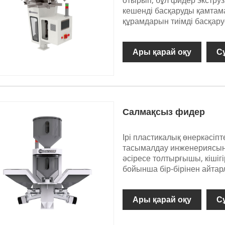
отырып, бұл фидер экстру
кешенді басқаруды қамтама
құрамдарын тиімді басқару
Ары қарай оқу
С
Салмақсыз фидер
Ірі пластикалық өнеркәсіпт
тасымалдау инженериясына
әсіресе толтырғышы, кішіг
бойынша бір-бірінен айтар
Ары қарай оқу
С