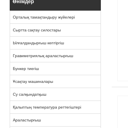
Өнімдер
Орталық тамақтандыру жүйелері
Сыртта сақтау силостары
Ылғалдандырғыш кептіргіш
Гравиметриялық араластырғыш
Бункер тиегіш
Ұсақтау машиналары
Су салқындатқыш
Қалыптың температура реттегіштері
Араластырғыш