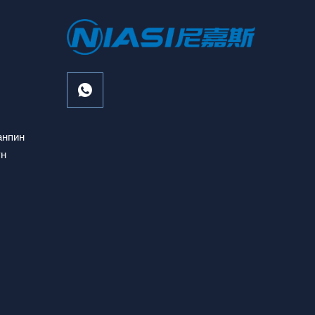
анпин
ун