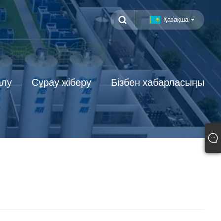
Қазақша
алу
Сұрау жіберу
Бізбен хабарласыңы