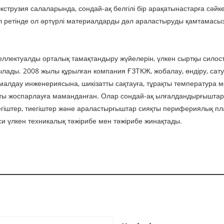
трузия салаларында, сондай-ақ белгілі бір арақатынастарға сәйке
л ретінде ол әртүрлі материалдарды дәл араластыруды қамтамасыз
нтеллектуалды орталық тамақтандыру жүйелерін, үлкен сыртқы сило
лады. 2008 жылы құрылған компания ҒЗТКЖ, жобалау, өндіру, сату 
ымалдау инженериясына, шикізатты сақтауға, тұрақты температура
тты жоспарлауға маманданған. Олар сондай-ақ ылғалдандырғыштар,
егіштер, тиегіштер және араластырғыштар сияқты перифериялық п
и үлкен техникалық тәжірибе мен тәжірибе жинақтады.