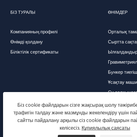
БІЗ ТУРАЛЫ
ӨНІМДЕР
Компанияның профилі
Орталық там
Өнімді қолдану
Сыртта сақта
Біліктілік сертификаты
Ылғалдандырғ
Гравиметрия
Бункер тиегі
Ұсақтау маш
Су салқында
Қалыптың тем
Біз cookie файлдарын сізге жақсырақ шолу тәжірибе
трафигін талдау және мазмұнды жекелендіру үшін п
сайтты пайдалану арқылы сіз cookie файлдарын п
Copyright © 2024 Dongguan Niasi Plastic Machinery Co., Ltd. 
келісесіз.
Құпиялылық саясаты