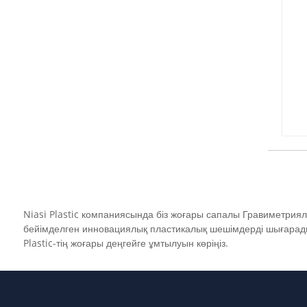
Niasi Plastic компаниясында біз жоғары сапалы Гравиметриялық 
бейімделген инновациялық пластикалық шешімдерді шығарады
Plastic-тің жоғары деңгейге ұмтылуын көріңіз.