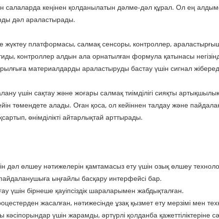
ен салаларда кеңінен қолданылатын дәлме-дәл құрал. Ол ең алд
рды дәл араластырады.
е жүктеу платформасы, салмақ сенсоры, контроллер, араластырғыш
ды, контроллер алдын ала орнатылған формула қатынасы негізін
рылғыға материалдарды араластыруды бастау үшін сигнал жіберед
алану үшін сақтау және жоғары салмақ тиімділігі сияқты артықшыл
ін төмендете алады. Оған қоса, ол кейіннен талдау және пайдалан
сартып, өнімділікті айтарлықтай арттырады.
ін дәл өлшеу нәтижелерін қамтамасыз ету үшін озық өлшеу технол
пайдаланушыға ыңғайлы басқару интерфейсі бар.
рғау үшін бірнеше қауіпсіздік шараларымен жабдықталған.
роцестерден жасалған, нәтижесінде ұзақ қызмет ету мерзімі мен т
 кәсіпорындар үшін жарамды, әртүрлі қолданба қажеттіліктеріне с