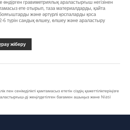
не өндірген гравиметриялық араластырғыш негізінен
тамасыз ете отырып, таза материалдарды, қайта
бояғыштарды және әртүрлі қоспаларды қоса
2-6 түрін сандық өлшеу, өлшеу және араластыру
ұрау жіберу
 пен сенімділікті қамтамасыз ететін сіздің қажеттіліктеріңізге
ластырғыш-ді жеңілдетілген бағамен ашыңыз және Niasi