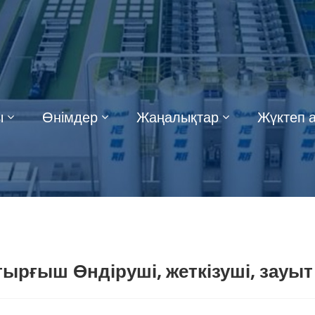
ы
Өнімдер
Жаңалықтар
Жүктеп 
ырғыш Өндіруші, жеткізуші, зауыт