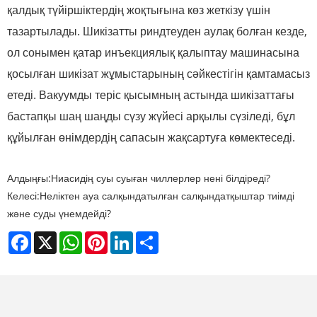
қалдық түйіршіктердің жоқтығына көз жеткізу үшін
тазартылады. Шикізатты риндтеуден аулақ болған кезде,
ол сонымен қатар инъекциялық қалыптау машинасына
қосылған шикізат жұмыстарының сәйкестігін қамтамасыз
етеді. Вакуумды теріс қысымның астында шикізаттағы
бастапқы шаң шаңды сүзу жүйесі арқылы сүзіледі, бұл
құйылған өнімдердің сапасын жақсартуға көмектеседі.
Алдыңғы:
Ниасидің суы суыған чиллерлер нені білдіреді?
Келесі:
Неліктен ауа салқындатылған салқындатқыштар тиімді
және суды үнемдейді?
Facebook
X
WhatsApp
Pinterest
LinkedIn
Share