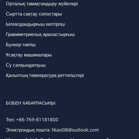
Орталық тамақтандыру жүйелері
Сыртта сақтау силостары
Ылғалдандырғыш кептіргіш
Гравиметриялық араластырғыш
Бункер тиегіш
Ұсақтау машиналары
Су салқындатқыш
Қалыптың температура реттегіштері
БІЗБЕН ХАБАРЛАСЫҢЫ
Тел: +86-769-81181800
Электрондық пошта: Niasi08@outlook.com