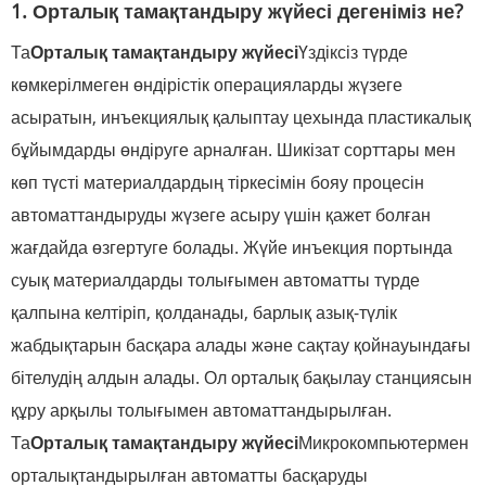
1. Орталық тамақтандыру жүйесі дегеніміз не?
Та
Орталық тамақтандыру жүйесі
Үздіксіз түрде
көмкерілмеген өндірістік операцияларды жүзеге
асыратын, инъекциялық қалыптау цехында пластикалық
бұйымдарды өндіруге арналған. Шикізат сорттары мен
көп түсті материалдардың тіркесімін бояу процесін
автоматтандыруды жүзеге асыру үшін қажет болған
жағдайда өзгертуге болады. Жүйе инъекция портында
суық материалдарды толығымен автоматты түрде
қалпына келтіріп, қолданады, барлық азық-түлік
жабдықтарын басқара алады және сақтау қойнауындағы
бітелудің алдын алады. Ол орталық бақылау станциясын
құру арқылы толығымен автоматтандырылған.
Та
Орталық тамақтандыру жүйесі
Микрокомпьютермен
орталықтандырылған автоматты басқаруды