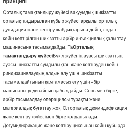
принципі
Орталық тамақтандыру жүйесі вакуумдық шикізатты
орталықтандырылған құбыр жүйесі арқылы орталық
дупидация және кептіру жабдықтарына дейін, содан
кейін кептірілген шикізатты әрбір инъекциялық қалыптау
машинасына тасымалдайды. Та
Орталық
тамақтандыру жүйесі
Бүкіл жүйенің ауасы шикізаттың
ауасы шикізатты сумдылықтан және кептіруден кейін
риндизациялаудың алдын алу үшін шикізатты
тасымалдайтынын қамтамасыз ету үшін «бір
машинаның» дизайнын қабылдайды. Сонымен бірге,
әрбір тасымалдау операциясы тұрақты және
материалдық бұғаттау жоқ. Ол орталық дюкмидификация
және кептіру жүйесімен бірге қолданылады.
Дегумидификация және кептіру циклынан кейін құбырда