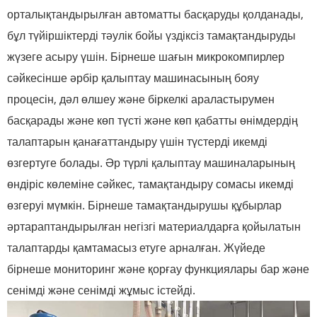
орталықтандырылған автоматты басқаруды қолданады,
бұл түйіршіктерді тәулік бойы үздіксіз тамақтандыруды
жүзеге асыру үшін. Бірнеше шағын микрокомпирлер
сәйкесінше әрбір қалыптау машинасының бояу
процесін, дәл өлшеу және біркелкі араластырумен
басқарады және көп түсті және көп қабатты өнімдердің
талаптарын қанағаттандыру үшін түстерді икемді
өзгертуге болады. Әр түрлі қалыптау машиналарының
өндіріс көлеміне сәйкес, тамақтандыру сомасы икемді
өзгеруі мүмкін. Бірнеше тамақтандырушы құбырлар
әртараптандырылған негізгі материалдарға қойылатын
талаптарды қамтамасыз етуге арналған. Жүйеде
бірнеше мониторинг және қорғау функциялары бар және
сенімді және сенімді жұмыс істейді.