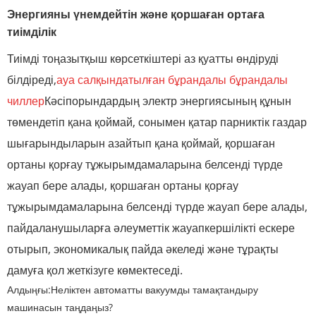
Энергияны үнемдейтін және қоршаған ортаға
тиімділік
Тиімді тоңазытқыш көрсеткіштері аз қуатты өндіруді
білдіреді,
ауа салқындатылған бұрандалы бұрандалы
чиллер
Кәсіпорындардың электр энергиясының құнын
төмендетіп қана қоймай, сонымен қатар парниктік газдар
шығарындыларын азайтып қана қоймай, қоршаған
ортаны қорғау тұжырымдамаларына белсенді түрде
жауап бере алады, қоршаған ортаны қорғау
тұжырымдамаларына белсенді түрде жауап бере алады,
пайдаланушыларға әлеуметтік жауапкершілікті ескере
отырып, экономикалық пайда әкеледі және тұрақты
дамуға қол жеткізуге көмектеседі.
Алдыңғы:
Неліктен автоматты вакуумды тамақтандыру
машинасын таңдаңыз?