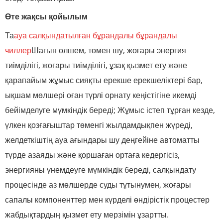
Өте жақсы қойылым
Та
ауа салқындатылған бұрандалы бұрандалы
чиллер
Шағын өлшем, төмен шу, жоғары энергия
тиімділігі, жоғары тиімділігі, ұзақ қызмет ету және
қарапайым жұмыс сияқты ерекше ерекшеліктері бар,
ықшам мөлшері оған түрлі орнату кеңістігіне икемді
бейімделуге мүмкіндік береді; Жұмыс істеп тұрған кезде,
үлкен қозғағыштар төменгі жылдамдықпен жүреді,
желдеткіштің ауа ағындары шу деңгейіне автоматты
түрде азаяды және қоршаған ортаға кедергісіз,
энергияны үнемдеуге мүмкіндік береді, салқындату
процесінде аз мөлшерде суды тұтынумен, жоғары
сапалы компоненттер мен күрделі өндірістік процестер
жабдықтардың қызмет ету мерзімін ұзартты.