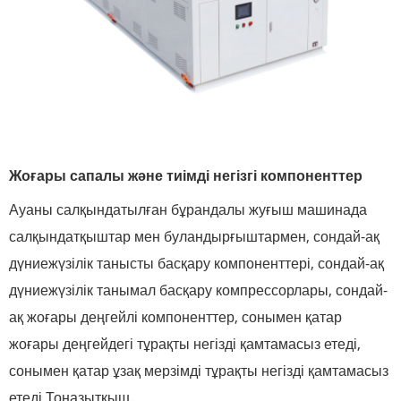
Жоғары сапалы және тиімді негізгі компоненттер
Ауаны салқындатылған бұрандалы жуғыш машинада
салқындатқыштар мен буландырғыштармен, сондай-ақ
дүниежүзілік танысты басқару компоненттері, сондай-ақ
дүниежүзілік танымал басқару компрессорлары, сондай-
ақ жоғары деңгейлі компоненттер, сонымен қатар
жоғары деңгейдегі тұрақты негізді қамтамасыз етеді,
сонымен қатар ұзақ мерзімді тұрақты негізді қамтамасыз
етеді Тоңазытқыш.