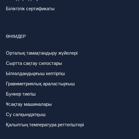
Біліктілік сертификаты
ӨНІМДЕР
Орталық тамақтандыру жүйелері
Сыртта сақтау силостары
Ылғалдандырғыш кептіргіш
Гравиметриялық араластырғыш
Бункер тиегіш
Ұсақтау машиналары
Су салқындатқыш
Қалыптың температура реттегіштері