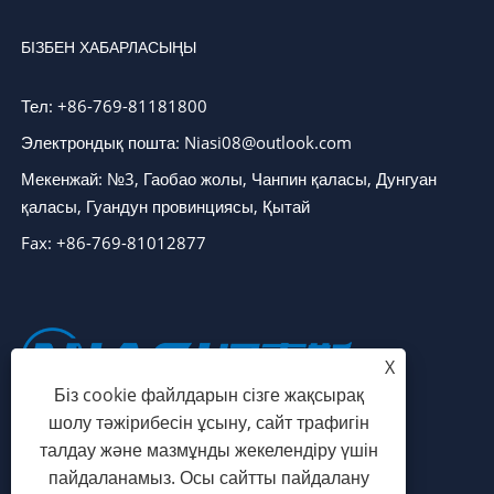
БІЗБЕН ХАБАРЛАСЫҢЫ
Тел: +86-769-81181800
Электрондық пошта: Niasi08@outlook.com
Мекенжай: №3, Гаобао жолы, Чанпин қаласы, Дунгуан
қаласы, Гуандун провинциясы, Қытай
Fax: +86-769-81012877
X
Біз cookie файлдарын сізге жақсырақ
шолу тәжірибесін ұсыну, сайт трафигін
талдау және мазмұнды жекелендіру үшін
пайдаланамыз. Осы сайтты пайдалану