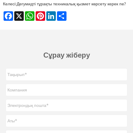
Келесі:
Дегумидті тұрақты техникалық қызмет көрсету керек пе?
Facebook
X
WhatsApp
Pinterest
LinkedIn
Share
Сұрау жіберу