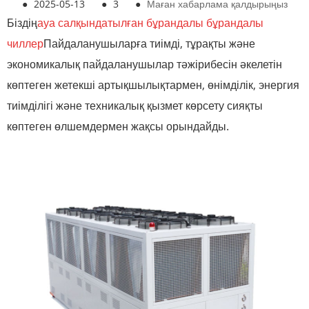
●
2025-05-13
●
3
●
Маған хабарлама қалдырыңыз
Біздің
ауа салқындатылған бұрандалы бұрандалы
чиллер
Пайдаланушыларға тиімді, тұрақты және
экономикалық пайдаланушылар тәжірибесін әкелетін
көптеген жетекші артықшылықтармен, өнімділік, энергия
тиімділігі және техникалық қызмет көрсету сияқты
көптеген өлшемдермен жақсы орындайды.