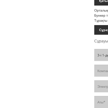
Қаты
Орталық
Бункер т
Тұрақты
Сұра
Сұрауың