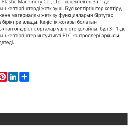
lastic Machinery Co., Ltd - кеңейтілген 3-і 1-де
 кептіргіштерді жеткізуші. Бұл кептіргіштер кептіру,
әне материалды жеткізу функцияларын біртұтас
біріктіре алады. Кеңістік жоғары болатын
ған өндірістік орталар үшін өте қолайлы, бұл 3-і 1-де
н кептіргіштер интуитивті PLC контроллері арқылы
етеді.
hatsApp
Pinterest
LinkedIn
Share