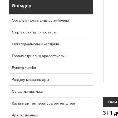
Өнімдер
Орталық тамақтандыру жүйелері
Сыртта сақтау силостары
Ылғалдандырғыш кептіргіш
Гравиметриялық араластырғыш
Бункер тиегіш
Ұсақтау машиналары
Су салқындатқыш
Өнім
Қалыптың температура реттегіштері
3-і 1
Араластырғыш