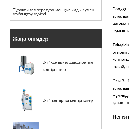
Dongguan
Тұрақты температура мен қысымды сумен
жабдықтау жүйесі
ылғалдан
автоматт
жұмысты
Жаңа өнімдер
Тиімділі
отырып 
кептірг
3-і 1-де ылғалдандыратын
жасайды
кептіргіштер
Осы 3-і
ылғалды 
мүмкінді
3-і 1 кептіргіш кептіргіштер
қасиетте
Негіз