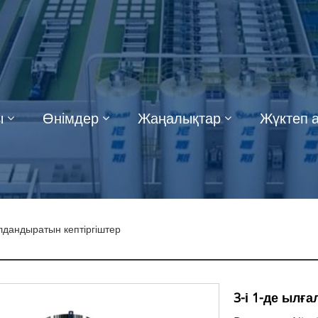
ы
Өнімдер
Жаңалықтар
Жүктеп 
алдандыратын кептіргіштер
3-і 1-де ылғ