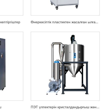
кептіргіштер
Өнеркәсіптік пластиктен жасалған ылғалдандырғыштар
ш
ПЭТ үлпектерін кристалдандырғыш және кептіргіш