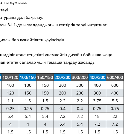
матты жұмысы.
теуі.
атураны дәл бақылау.
сы 3-і 1-де ылғалдандырғыш кептіргіштерді интуитивті
ясы бар күшейтілген қауіпсіздік.
енімділік және кеңістікті үнемдейтін дизайн бойынша жаңа
алап ететін салалар үшін тамаша таңдау жасайды.
0
100/120
100/150
150/150
200/200
300/200
400/300
600/400
100
100
150
200
300
400
600
120
150
150
200
200
300
400
1.1
1.5
1.5
2.2
2.2
3.75
5.5
0.25
0.25
0.25
0.4
0.4
0.75
0.75
5.4
5.4
5.4
7.2
7.2
18
22
4
4
4
5.4
5.4
7.2
7.2
1.5
1.5
1.5
1.5
1.5
1.5
1.5