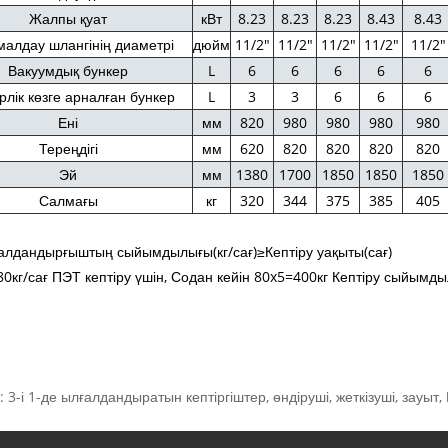
Жалпы қуат
кВт
8.23
8.23
8.23
8.43
8.43
алдау шлангінің диаметрі
дюйм
11/2"
11/2"
11/2"
11/2"
11/2"
Вакуумдық бункер
L
6
6
6
6
6
рлік көзге арналған бункер
L
3
3
6
6
6
Ені
мм
820
980
980
980
980
Тереңдігі
мм
620
820
820
820
820
Эй
мм
1380
1700
1850
1850
1850
Салмағы
кг
320
344
375
385
405
лдандырғыштың сыйымдылығы(кг/сағ)≥Кептіру уақыты(сағ)
0кг/сағ ПЭТ кептіру үшін, Содан кейін 80x5=400кг Кептіру сыйымд
: 3-і 1-де ылғалдандыратын кептіргіштер, өндіруші, жеткізуші, зауыт,