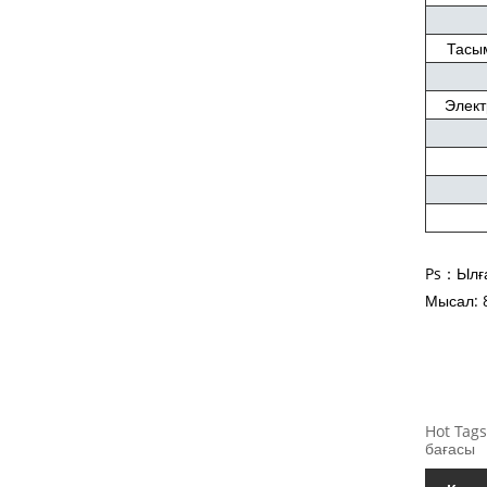
Тасым
Элект
Ps：Ылға
Мысал: 8
Hot Tags
бағасы