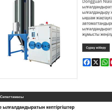
Dongguan Niasi P
ылғалдандыратын
ылғалдандыру ж
ықшам жақтауға 
автоматтандырыл
ылғалдандыраты
жұмысты жеңілд
Сұрау жіберу
Facebook
X
W
 Сипаттамасы
-де ылғалдандыратын кептіргіштер