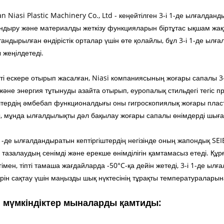
 Niasi Plastic Machinery Co., Ltd - кеңейтілген 3-і 1-де ылғалдандыр
дыру және материалды жеткізу функцияларын біртұтас ықшам жақтау
андырылған өндірістік орталар үшін өте қолайлы, бұл 3-і 1-де ылғ
 жеңілдетеді.
кті ескере отырып жасалған, Niasi компаниясының жоғары сапалы 3
және энергия тұтынуды азайта отырып, еуропалық стильдегі тегіс 
іштердің әмбебап функционалдығы оны гигроскопиялық жоғары плас
, мұнда ылғалдылықты дәл бақылау жоғары сапалы өнімдерді шыға
 1-де ылғалдандыратын кептіргіштердің негізінде оның жапондық S
тазалаудың сенімді және ерекше өнімділігін қамтамасыз етеді. Құ
гімен, тіпті тамаша жағдайларда -50°C-қа дейін жетеді, 3-і 1-де 
рін сақтау үшін маңызды шық нүктесінің тұрақты температураларына 
гі мүмкіндіктер мыналарды қамтиды: