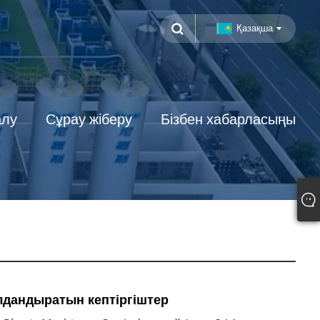
Қазақша
алу
Сұрау жіберу
Бізбен хабарласыңы
алдандыратын кептіргіштер