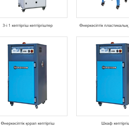
3-і 1 кептіргіш кептіргіштер
Өнеркәсіптік пластикалық 
Өнеркәсіптік қорап кептіргіш
Шкаф кептіргі