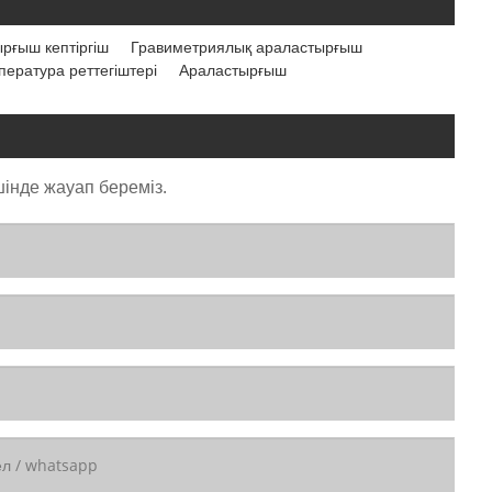
рғыш кептіргіш
Гравиметриялық араластырғыш
ература реттегіштері
Араластырғыш
інде жауап береміз.