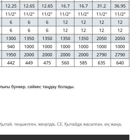
12.25
12.65
12.65
16.7
16.7
31.2
36.95
11/2"
11/2"
11/2"
11/2"
11/2"
11/2"
11/2"
6
6
6
12
12
12
12
6
6
6
12
12
12
12
1300
1350
1350
1350
1350
2050
2050
940
1000
1000
1000
1000
1000
1000
1950
2000
2000
2000
2000
2790
2790
442
449
475
560
585
635
640
ылығы бункер, сәйкес таңдау болады.
 Қытай, теңшелген, жеңілдік, CE, Қытайда жасалған, ең жаңа,