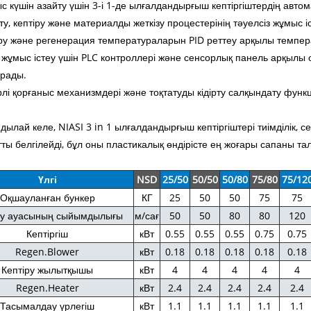
 күшін азайту үшін 3-і 1-де ылғалдандырғыш кептіргіштердің авто
ту, кептіру және материалды жеткізу процестерінің тәуелсіз жұмыс іс
ру және регенерация температураларын PID реттеу арқылы темпер
жұмыс істеу үшін PLC контроллері және сенсорлық панель арқылы о
арады.
лі қорғаныс механизмдері және тоқтатуды кідірту салқындату функци
ылай келе, NIASI 3 in 1 ылғалдандырғыш кептіргіштері тиімділік, с
ты белгілейді, бұл оны пластикалық өндірісте ең жоғары сапаны т
Үлгі
NSD
25/50
50/50
50/80
75/80
75/12
Оқшауланған бункер
КГ
25
50
50
75
75
ру ауасының сыйымдылығы
м/сағ
50
50
80
80
120
Кептіргіш
кВт
0.55
0.55
0.55
0.75
0.75
Regen.Blower
кВт
0.18
0.18
0.18
0.18
0.18
Кептіру жылытқышы
кВт
4
4
4
4
4
Regen.Heater
кВт
2.4
2.4
2.4
2.4
2.4
Тасымалдау үрлегіш
кВт
1.1
1.1
1.1
1.1
1.1