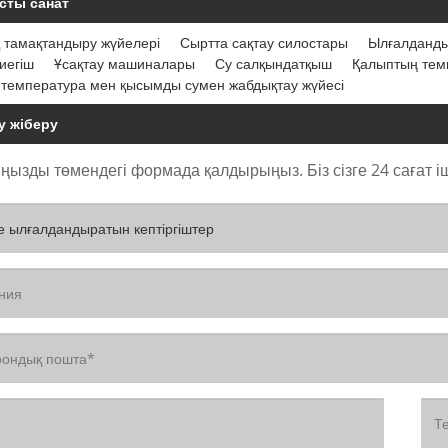
сты санат
 тамақтандыру жүйелері
Сыртта сақтау силостары
Ылғалданды
иегіш
Ұсақтау машиналары
Су салқындатқыш
Қалыптың темп
 температура мен қысымды сумен жабдықтау жүйесі
у жіберу
ызды төмендегі формада қалдырыңыз. Біз сізге 24 сағат іш