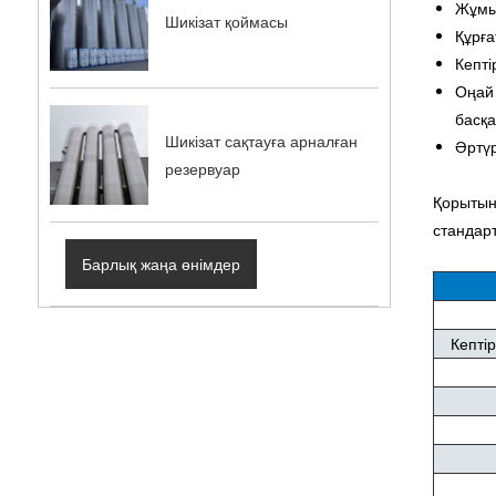
Жұмыс
Шикізат қоймасы
Құрға
Кепті
Оңай 
басқ
Шикізат сақтауға арналған
Әртүр
резервуар
Қорытынд
стандарт
Барлық жаңа өнімдер
Кепті