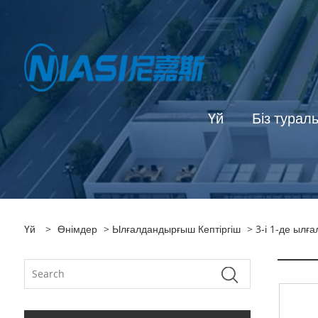
Үй
Біз турал
Үй
>
Өнімдер
>
Ылғалдандырғыш Кептіргіш
> 3-і 1-де ылғ