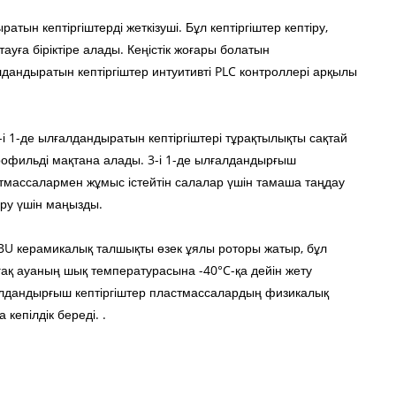
атын кептіргіштерді жеткізуші. Бұл кептіргіштер кептіру,
ға біріктіре алады. Кеңістік жоғары болатын
алдандыратын кептіргіштер интуитивті PLC контроллері арқылы
-і 1-де ылғалдандыратын кептіргіштері тұрақтылықты сақтай
профильді мақтана алады. 3-і 1-де ылғалдандырғыш
тмассалармен жұмыс істейтін салалар үшін тамаша таңдау
ру үшін маңызды.
EIBU керамикалық талшықты өзек ұялы роторы жатыр, бұл
рғақ ауаның шық температурасына -40°C-қа дейін жету
ылғалдандырғыш кептіргіштер пластмассалардың физикалық
кепілдік береді. .